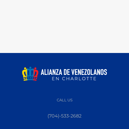
CALL US
(704)-533-2682